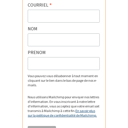
*
COURRIEL
NOM
PRENOM
Vous pouvez vous désabonner à tout moment en
cliquant sur le lien dans le bas de page de nos e-
mails.
Nous utilisons Mailchimp pour envoyer nos lettres
d'information. En vous inscrivant à notre lettre
d'information, vous acceptez que votre email soit
transmis à Mailchimp à cette fin.
En savoir plus
sur la politique de confidentialité de Mailchimp.