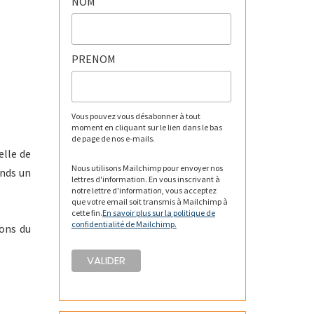
NOM
PRENOM
Vous pouvez vous désabonner à tout
moment en cliquant sur le lien dans le bas
de page de nos e-mails.
elle de
Nous utilisons Mailchimp pour envoyer nos
ands un
lettres d'information. En vous inscrivant à
notre lettre d'information, vous acceptez
que votre email soit transmis à Mailchimp à
cette fin.
En savoir plus sur la politique de
confidentialité de Mailchimp.
ions du