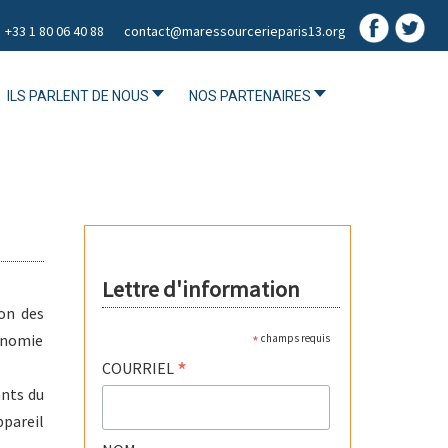
+33 1 80 06 40 88
contact@maressourcerieparis13.org
ILS PARLENT DE NOUS
NOS PARTENAIRES
Lettre d'information
on des
onomie
*
champs requis
*
COURRIEL
ants du
pareil