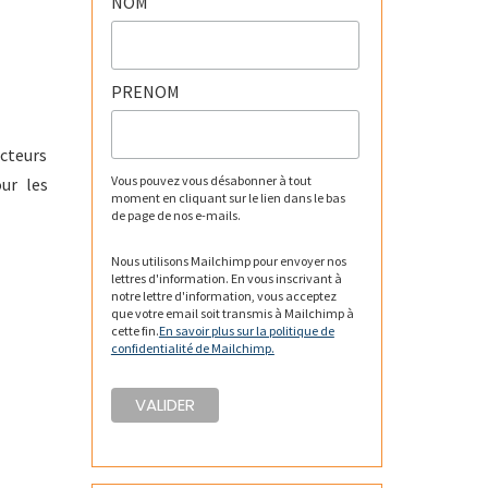
NOM
PRENOM
cteurs
Vous pouvez vous désabonner à tout
ur les
moment en cliquant sur le lien dans le bas
de page de nos e-mails.
Nous utilisons Mailchimp pour envoyer nos
lettres d'information. En vous inscrivant à
notre lettre d'information, vous acceptez
que votre email soit transmis à Mailchimp à
cette fin.
En savoir plus sur la politique de
confidentialité de Mailchimp.