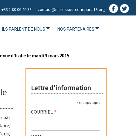
+33 1 80 06 40 88
contact@maressourcerieparis13.org
ILS PARLENT DE NOUS
NOS PARTENAIRES
enue d’Italie le mardi 3 mars 2015
Lettre d'information
le
*
champs requis
*
COURRIEL
5 par
aire,
aris,