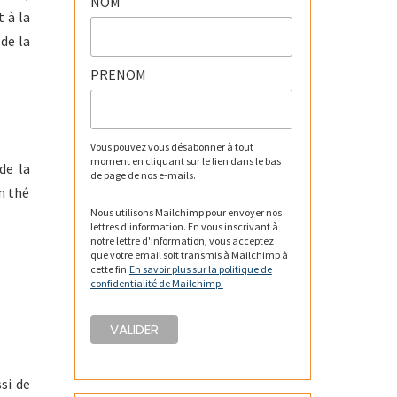
NOM
 à la
 de la
PRENOM
Vous pouvez vous désabonner à tout
moment en cliquant sur le lien dans le bas
de la
de page de nos e-mails.
un thé
Nous utilisons Mailchimp pour envoyer nos
lettres d'information. En vous inscrivant à
notre lettre d'information, vous acceptez
que votre email soit transmis à Mailchimp à
cette fin.
En savoir plus sur la politique de
confidentialité de Mailchimp.
ssi de