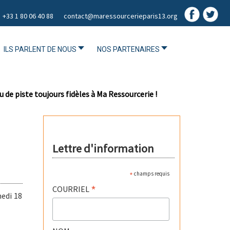
+33 1 80 06 40 88
contact@maressourcerieparis13.org
ILS PARLENT DE NOUS
NOS PARTENAIRES
eu de piste toujours fidèles à Ma Ressourcerie !
Lettre d'information
*
champs requis
*
COURRIEL
medi 18