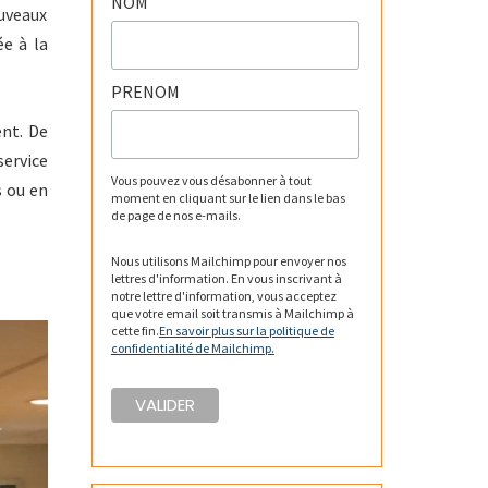
NOM
uveaux
e à la
PRENOM
nt. De
service
Vous pouvez vous désabonner à tout
s ou en
moment en cliquant sur le lien dans le bas
de page de nos e-mails.
Nous utilisons Mailchimp pour envoyer nos
lettres d'information. En vous inscrivant à
notre lettre d'information, vous acceptez
que votre email soit transmis à Mailchimp à
cette fin.
En savoir plus sur la politique de
confidentialité de Mailchimp.