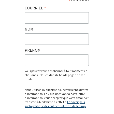
*
champs requis
*
COURRIEL
NOM
PRENOM
Vous pouvez vous désabonner à tout moment en
cliquant sur le lien dans le bas de page de nos e-
mails.
Nous utilisons Mailchimp pour envoyer nos lettres
d'information. En vous inscrivant à notre lettre
d'information, vous acceptez que votre email soit
transmis à Mailchimp à cette fin.
En savoir plus
sur la politique de confidentialité de Mailchimp.