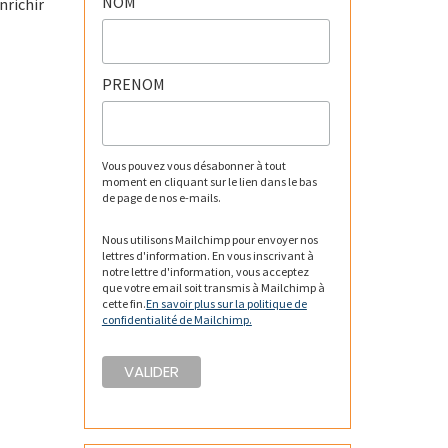
NOM
nrichir
PRENOM
Vous pouvez vous désabonner à tout
moment en cliquant sur le lien dans le bas
de page de nos e-mails.
Nous utilisons Mailchimp pour envoyer nos
lettres d'information. En vous inscrivant à
notre lettre d'information, vous acceptez
que votre email soit transmis à Mailchimp à
cette fin.
En savoir plus sur la politique de
confidentialité de Mailchimp.