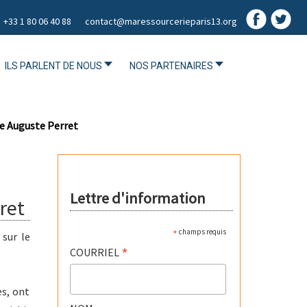
+33 1 80 06 40 88
contact@maressourcerieparis13.org
ILS PARLENT DE NOUS
NOS PARTENAIRES
le Auguste Perret
Lettre d'information
ret
*
champs requis
 sur le
*
COURRIEL
es, ont