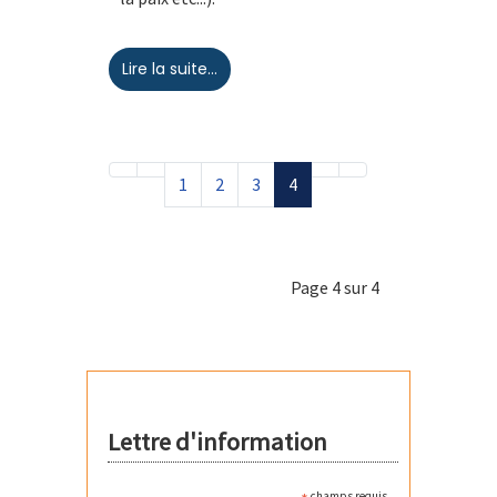
Lire la suite...
1
2
3
4
Page 4 sur 4
Lettre d'information
champs requis